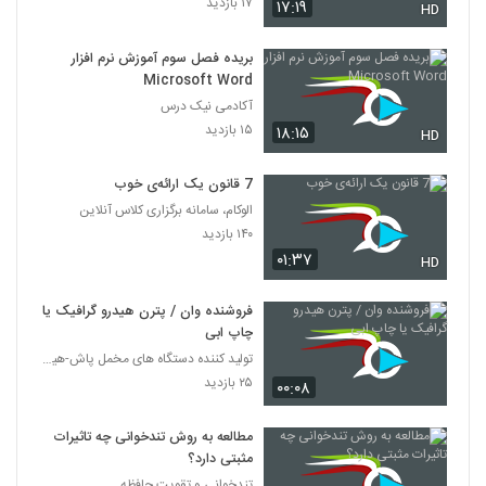
۱۷ بازدید
۱۷:۱۹
HD
بریده فصل سوم آموزش نرم افزار
Microsoft Word
آکادمی نیک درس
۱۵ بازدید
۱۸:۱۵
HD
7 قانون یک ارائه‌ی خوب
الوکام، سامانه برگزاری کلاس آنلاین
۱۴۰ بازدید
۰۱:۳۷
HD
فروشنده وان / پترن هیدرو گرافیک یا
چاپ ابی
تولید کننده دستگاه های مخمل پاش-هیدروگرافیک-ابکاری
۲۵ بازدید
۰۰:۰۸
مطالعه به روش تندخوانی چه تاثیرات
مثبتی دارد؟
تندخوانی و تقویت حافظه