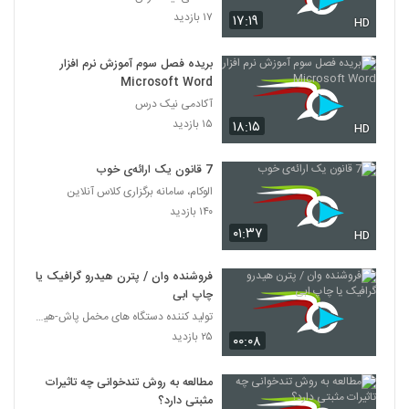
۱۷ بازدید
۱۷:۱۹
HD
بریده فصل سوم آموزش نرم افزار
Microsoft Word
آکادمی نیک درس
۱۵ بازدید
۱۸:۱۵
HD
7 قانون یک ارائه‌ی خوب
الوکام، سامانه برگزاری کلاس آنلاین
۱۴۰ بازدید
۰۱:۳۷
HD
فروشنده وان / پترن هیدرو گرافیک یا
چاپ ابی
تولید کننده دستگاه های مخمل پاش-هیدروگرافیک-ابکاری
۲۵ بازدید
۰۰:۰۸
مطالعه به روش تندخوانی چه تاثیرات
مثبتی دارد؟