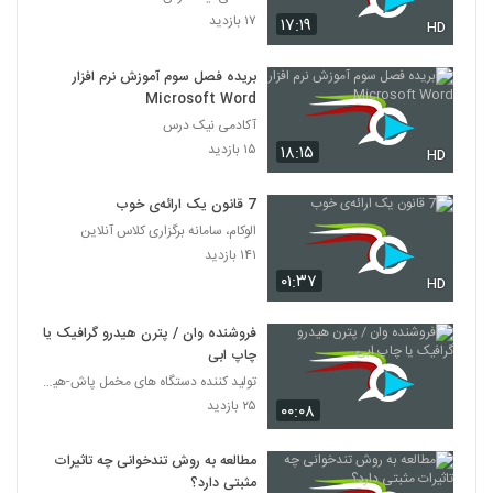
۱۷ بازدید
۱۷:۱۹
HD
بریده فصل سوم آموزش نرم افزار
Microsoft Word
آکادمی نیک درس
۱۵ بازدید
۱۸:۱۵
HD
7 قانون یک ارائه‌ی خوب
الوکام، سامانه برگزاری کلاس آنلاین
۱۴۱ بازدید
۰۱:۳۷
HD
فروشنده وان / پترن هیدرو گرافیک یا
چاپ ابی
تولید کننده دستگاه های مخمل پاش-هیدروگرافیک-ابکاری
۲۵ بازدید
۰۰:۰۸
مطالعه به روش تندخوانی چه تاثیرات
مثبتی دارد؟