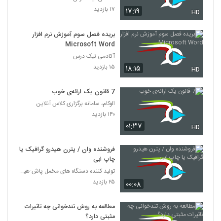
۱۷ بازدید
۱۷:۱۹
HD
بریده فصل سوم آموزش نرم افزار
Microsoft Word
آکادمی نیک درس
۱۵ بازدید
۱۸:۱۵
HD
7 قانون یک ارائه‌ی خوب
الوکام، سامانه برگزاری کلاس آنلاین
۱۴۰ بازدید
۰۱:۳۷
HD
فروشنده وان / پترن هیدرو گرافیک یا
چاپ ابی
تولید کننده دستگاه های مخمل پاش-هیدروگرافیک-ابکاری
۲۵ بازدید
۰۰:۰۸
مطالعه به روش تندخوانی چه تاثیرات
مثبتی دارد؟