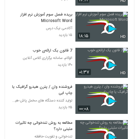
۱۷:۱۹
HD
بریده فصل سوم آموزش نرم افزار
Microsoft Word
آکادمی نیک درس
۱۵ بازدید
۱۸:۱۵
HD
7 قانون یک ارائه‌ی خوب
الوکام، سامانه برگزاری کلاس آنلاین
۱۴۰ بازدید
۰۱:۳۷
HD
فروشنده وان / پترن هیدرو گرافیک یا
چاپ ابی
تولید کننده دستگاه های مخمل پاش-هیدروگرافیک-ابکاری
۲۵ بازدید
۰۰:۰۸
مطالعه به روش تندخوانی چه تاثیرات
مثبتی دارد؟
تندخوانی و تقویت حافظه