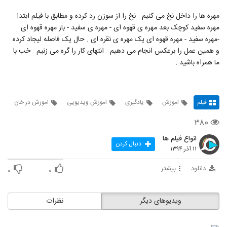
مهره ها را داخل نخ می کنیم . نخ را از سوزن رد کرده و مطابق با فیلم ابتدا
مهره سفید کوچک بعد مهره ی قهوه ای - مهره ی سفید - باز مهره قهوه ای
-مهره سفید - مهره قهوه ای یک مهره ی نقره ای . حال یک فاصله لیجاد کرده
و همین عمل را برعکس انجام می دهیم . انتهای کار را گره می زنیم . خب با
ما همراه باشید .
فیلم
اموزش
یادگیری
اموزش ویدیویی
اموزش در خان
۳۸۰
انواع فیلم ها
دنبال کردن
۱۱ آذر ۱۳۹۴
دانلود
بیشتر
۰
۰
ویدیوهای دیگر
نظرات