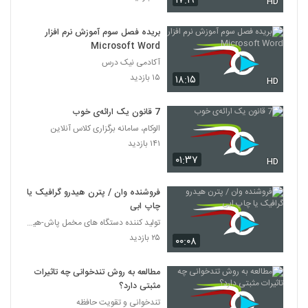
۱۷:۱۹
HD
بریده فصل سوم آموزش نرم افزار
Microsoft Word
آکادمی نیک درس
۱۵ بازدید
۱۸:۱۵
HD
7 قانون یک ارائه‌ی خوب
الوکام، سامانه برگزاری کلاس آنلاین
۱۴۱ بازدید
۰۱:۳۷
HD
فروشنده وان / پترن هیدرو گرافیک یا
چاپ ابی
تولید کننده دستگاه های مخمل پاش-هیدروگرافیک-ابکاری
۲۵ بازدید
۰۰:۰۸
مطالعه به روش تندخوانی چه تاثیرات
مثبتی دارد؟
تندخوانی و تقویت حافظه