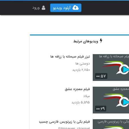
ورود
آپلود ویدیو
ویدیوهای مرتبط
تیزر فیلم صبحانه با زرافه ها
دوستی ها
۲,۸۵۰ بازدید
۰۰:۵۷
فیلم معجزه عشق
میلاد
۵,۵۹۵ بازدید
۰۰:۲۹
فیلم بکی با زیرنویس فارسی چسبیده
Filmseven_channel