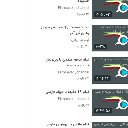
چسبیده
Filmseven_channel
۰۲:۵۹:۰۳
۳۱ بازدید
دانلود قسمت 18 هجدهم سریال
رهایم کن آخر
فیلم تو ایرانی
۰۰:۳۸
۳۲ بازدید
فیلم جامعه متمدن با زیرنویس
فارسی چسبیده
Filmseven_channel
۰۱:۴۴:۲۲
۳۴ بازدید
فیلم 13 دقیقه با دوبله فارسی
Filmseven_channel
۴۱ بازدید
۰۱:۴۷:۵۸
فیلم واقعی با زیرنویس فارسی