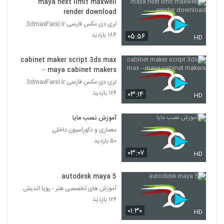
maya next limit maxwell
آموزش مدلسازی سطح سخت در 3ds Max
render download
۲۰۷ بازدید
32
تری دی مکس فارسی 3dmaxFarsi.ir
۱۸۴ بازدید
۰۵:۵۶
HD
آموزش ساخت جلوه های ویژه در Cinema
4D
33
cabinet maker script 3ds max
۲۱۲ بازدید
– maya cabinet makers
تری دی مکس فارسی 3dmaxFarsi.ir
آموزش انیمیت صحنه مبارزه در Maya
۱۲۶ بازدید
۰۳:۱۴
۱۸۶ بازدید
HD
34
آموزش نصب مایا
آموزش موتور بازی سازی Stingray
معماری و دکوراسیون داخلی
۱۸۵ بازدید
35
۵۰ بازدید
۰۳:۰۷
HD
آموزش مدلسازی و رندرینگ ماسک ایمنی در
ZBrush و KeyShot
autodesk maya 5
36
۱۹۰ بازدید
آموزش های تخصصی هنر - پویا اندیش
۱۲۶ بازدید
آموزش واقعیت مجازی در تری دی مکس و
۰۱:۳۰
یونیتی
HD
37
۲۲۱ بازدید