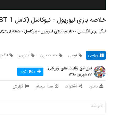
خلاصه بازی لیورپول - نیوکاسل (کامل 1 BT)؛ لیگ برتر انگلیس
لیگ برتر انگلیس - خلاصه بازی لیورپول - نیوکاسل - هفته 05/38 - 23 شهریور 1398 - شبکه: BT Sport
ورزشی
فوتبال
خلاصه بازی
لیورپول
لیگ بر
فول مچ رقابت های ورزشی
دنبال کردن
۲۳ شهریور ۱۳۹۸
دانلود
اشتراک
بعدا میبینم
گزارش