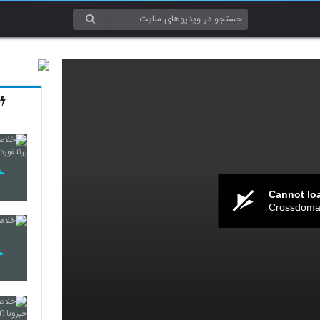
Cannot lo
Crossdomai