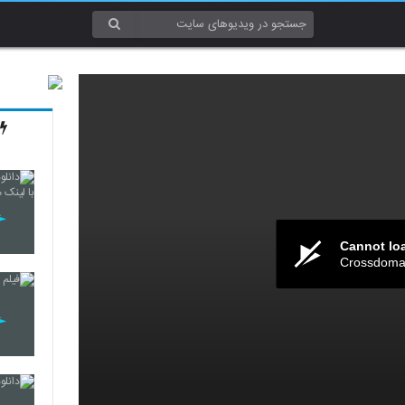
Cannot lo
Crossdomai