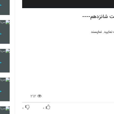
مایید. نماپسند
۲۱۲
۰
۰