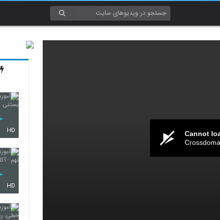
HD
Cannot lo
Crossdomai
HD