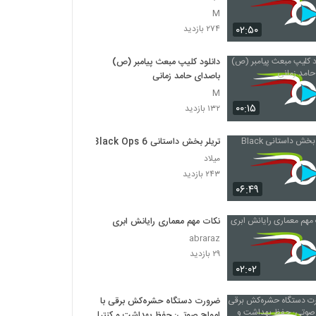
M
۰۲:۵۰
۲۷۴ بازدید
دانلود کلیپ مبعث پیامبر (ص)
باصدای حامد زمانی
M
۰۰:۱۵
۱۳۲ بازدید
تریلر بخش داستانی Black Ops 6
میلاد
۲۴۳ بازدید
۰۶:۴۹
نکات مهم معماری رایانش ابری
abraraz
۲۹ بازدید
۰۲:۰۲
ضرورت دستگاه حشره‌کش برقی با
امواج صوتی: حفظ بهداشت و کنترل