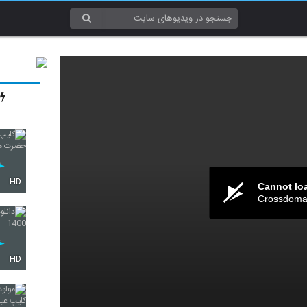
HD
Cannot lo
Crossdomai
HD