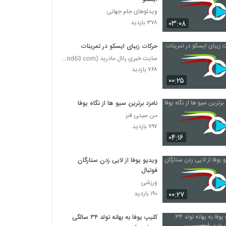
ویدئوهای جام جهانی
۰۳:۰۸
۳۷۸ بازدید
حرکات زیبای ایسکو در تمرینات
سایت خبری رئال مادرید (www.realmadrid63.com)
۷۶۸ بازدید
۰۰:۲۵
نامزد برترین سیو ها از نگاه یوفا
من سیتی فنز
۷۹۷ بازدید
۰۴:۱۶
ویدیو یوفا از لایی زدن ستارگان
فوتبال
ورزشی
۰۰:۲۷
۱۹۰ بازدید
کلیپ یوفا به بهانه تولد ۳۴ سالگی