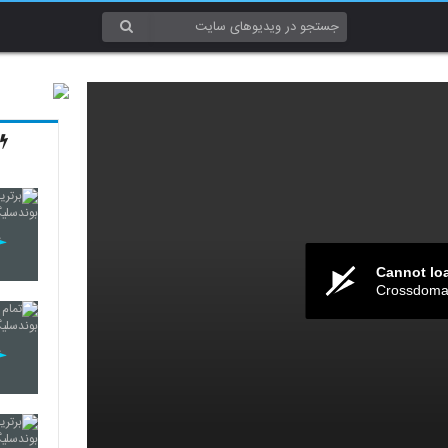
Cannot lo
Crossdomai