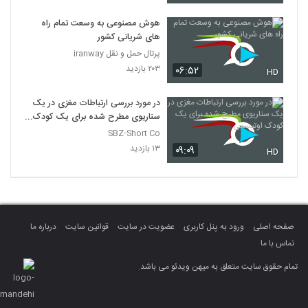
هوش مصنوعی به وسعت تمام راه
های شریانی کشور
پرتال حمل و نقل iranway
۲۰۳ بازدید
۰۶:۵۲
HD
در مورد بررسی ارتباطات مغزی در یک
سناریوی مطرح شده برای یک کودک
اوتیسمی
SBZ-Short Co
۱۳ بازدید
۰۹:۰۹
HD
صفحه اصلی
ورود به پنل کاربری
عضویت در سایت
قوانین سایت
درباره ما
تماس با ما
تمام حقوق سایت متعلق به میهن ویدئو می باشد.