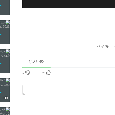
ن
کودک
۱,۱۸۶
۰
۳
HD