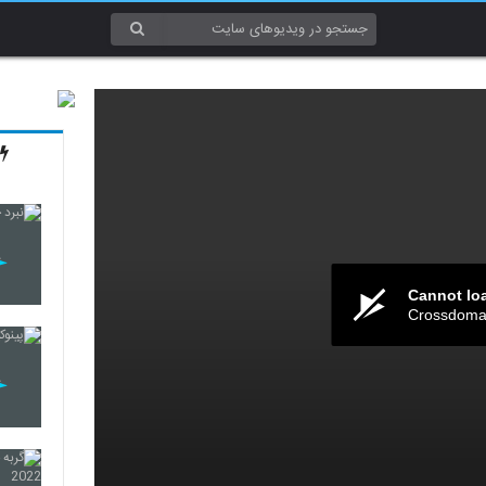
Cannot lo
Crossdomai