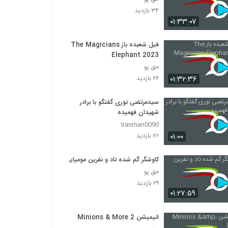
۳۴ بازدید
۰۱:۳۳:۰۷
فیل شعبده باز The Magicians
Elephant 2023
حق پو
۰۱:۳۲:۳۶
۲۶ بازدید
سیدمرتضی نوری گفتگو با برادر
شهیدان فهمیده
Iranman0090
۰۱:۰۰
۲۲ بازدید
کاوشگر گم شده تاد و نفرین مومیایی
حق پو
۲۹ بازدید
۰۱:۲۷:۵۹
انیمیشن Minions & More 2