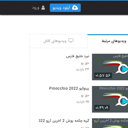
ورود
آپلود ویدیو
ویدیوهای مرتبط
ویدیوهای کانال
نبرد خلیج فارس
حق پو
۳۴ بازدید
۰۱:۵۷:۵۶
پینوکیو Pinocchio 2022
حق پو
۲۵ بازدید
۰۱:۴۹:۰۹
گربه چکمه پوش 2 آخرین آرزو 2022
حق پو