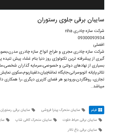
سایبان برقی جلوی رستوران
شرکت سازه چادری nha
09300093934
افضلی
شرکت سازه چادری مجری و طراح انواع سازه چادری مدرن،بصورت 
گیری از پیشرفته ترین تکنولوژی روز دنیا بنام غشاء پیش تنیده پ
بسیاری از نهادهای دولتی و خصوصی،سرمایه گذاران شخصی،مالک
تئاتر،پایانه اتوبوسرانی،جایگاه تماشاچیان،دلفیناریوم،سکوی نمای
تجاری، روفگاردن،ورودیو هر فضای کاربری دیگری ،را همکاری د
میباشد..
فیلم
سایبان متحرک پیتزا فروشی
سایبان برقی رستوران 
سایبان برقی حیاط خلوت
سایبان متحرک کافی شاپ
سای
سایبان برقی باغ تالار