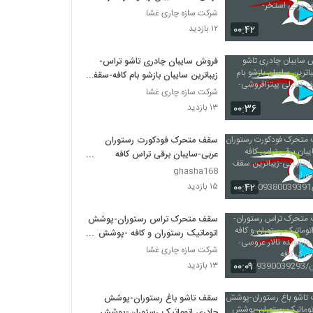
سقف برقی استخر-
شرکت سازه چاری غشا
۰۰:۴۲
۱۲ بازدید
فروش سایبان چادری تاشو تراس-
زیباترین سایبان بازشو بام کافه-سقف
کنترلی پیتزافروشی-
شرکت سازه چاری غشا
۰۰:۳۶
۱۳ بازدید
سقف متحرک فودکورت رستوران
عربی-سایبان برقی تراس کافه
رستوران ایتالیایی-زیباترین سقف
ghasha168
برقی رستوران
۰۰:۴۲
۱۵ بازدید
فرانسوی09380039391حقانی
سقف متحرک تراس رستوران-پوشش
اتوماتیک رستوران و کافه -پوشش
بازشونده تالار عروسی-سقف متحرک
شرکت سازه چاری غشا
کافه ورستوران/09390039293
۰۰:۰۹
۱۳ بازدید
سقف تاشو باغ رستوران-پوشش
چادری اتوماتیک رستوران-پوشش