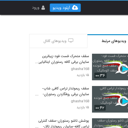
ورود
آپلود ویدیو
ویدیوهای مرتبط
ویدیوهای کانال
سقف متحرک فست فود-زیباترین
سایبان برقی کافه رستوران ایتالیایی-
فروش سقف جمع شونده باغ تالار-
ghasha168
بهترین سقف اتوماتیک فودکورت
۰۰:۳۶
۱۵ بازدید
سقف ریموتدار تراس کافی شاپ-
سایبان برقی روفگاردن رستوران-
فروش سقف جمع شونده تالار-
ghasha168
زیباترین سقف اتوماتیک فودکورت
۰۰:۴۲
۱۵ بازدید
پوشش تاشو رستوران-سقف کنترلی
تراس کافه-سایبان ریموتدار تالار-