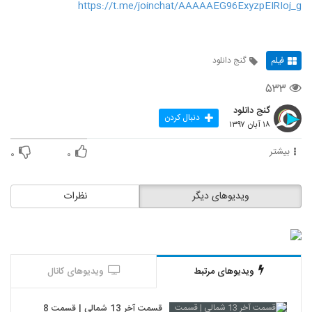
https://t.me/joinchat/AAAAAEG96ExyzpEIRIoj_g
فیلم
گنج دانلود
۵۳۳
گنج دانلود
دنبال کردن
۱۸ آبان ۱۳۹۷
بیشتر
۰
۰
ویدیوهای دیگر
نظرات
ویدیوهای مرتبط
ویدیوهای کانال
قسمت آخر 13 شمالی | قسمت 8