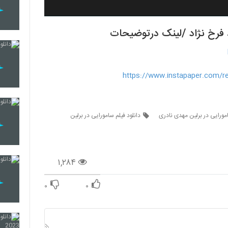
د فرخ نژاد /لینک درتوضیحات
https://www.instapaper.com/
مورایی در برلین مهدی نادری
دانلود فیلم سامورایی در برلین
۱,۲۸۴
۰
۰