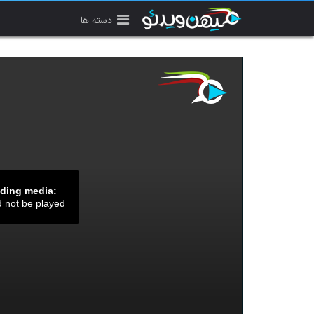
دسته ها
ading media:
d not be played