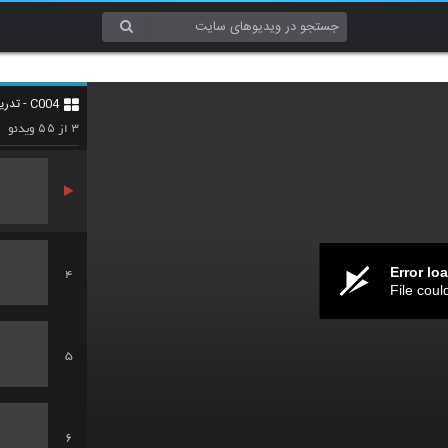
1
C004 - تدریس و یادگیری (Teaching & Learning)
2
۵۵
۳
از
ویدئو
Error lo
4
File coul
5
6