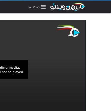
دسته ها
ading media:
d not be played