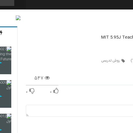
7
MIT 5.95J Teach
8
روش تدریس
9
۵۴۷
۰
۰
10
11