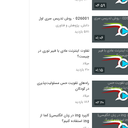
026023 - ارائه موثر (11)
۰۴:۵۹
۴۶۷ بازدید
026001 - روش تدریس سری اول
026024 - ارائه موثر (12)
دانش، پژوهش و فناوری
۵۳۲ بازدید
۵۸۱ بازدید
۰۱:۰۶
026025 - ارائه موثر (13)
تفاوت اینترنت عادی با فیبر نوری در
۳۷۹ بازدید
چیست؟
میلاد
۰۱:۱۵
۲۱۰ بازدید
026026 - Developing the 4 C's through
PBL
۳۲۳ بازدید
راه‌های تقویت حس مسئولیت‌پذیری
در کودکان
026027 - Teaching Methods for
میلاد
Inspiring the Students of the Future
۰۲:۲۰
۱۸۶ بازدید
۲۸۳ بازدید
کاربرد ing در زبان انگلیسی| کجا از
026028 - Andragogy: 1.The Adult
ing استفاده کنیم؟
Learner
میلاد
۲۳۹ بازدید