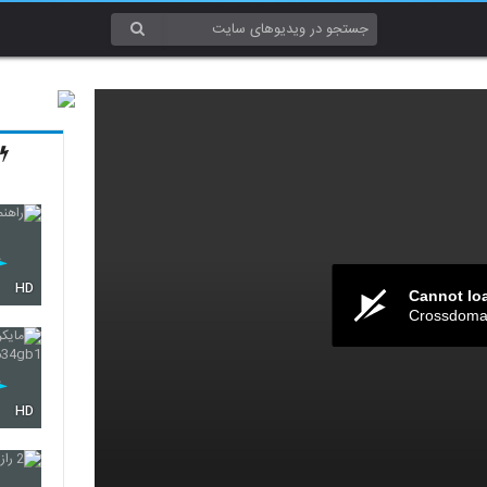
HD
Cannot lo
Crossdomai
HD