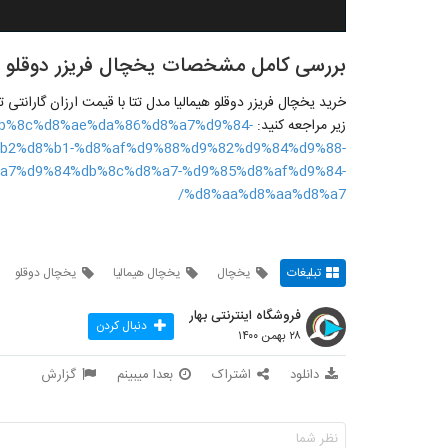
بررسی کامل مشخصات یخچال فریزر دوقلو هی
خرید یخچال فریزر دوقلو هیمالیا مدل تتا با قیمت ارزان گارانتی
زیر مراجعه کنید:
t/%db%8c%d8%ae%da%86%d8%a7%d9%84-
b2%d8%b1-%d8%af%d9%88%d9%82%d9%84%d9%88-
a7%d9%84%db%8c%d8%a7-%d9%85%d8%af%d9%84-
%d8%aa%d8%aa%d8%a7/
تبلیغات
یخچال
یخچال هیمالیا
یخچال دوقلو
فروشگاه اینترنتی بهار
دنبال کردن
۲۸ بهمن ۱۴۰۰
دانلود
اشتراک
بعدا میبینم
گزارش