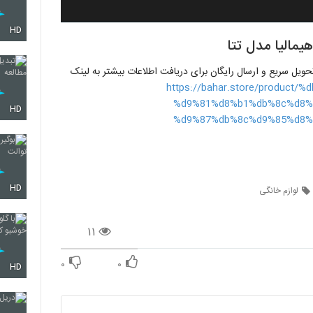
HD
مالیا مدل تتا
 تحویل سریع و ارسال رایگان برای دریافت اطلاعات بیشتر به لینک
https://bahar.store/produc
%d9%81%d8%b1%db%8c%d8%
HD
%d9%87%db%8c%d9%85%d8%
HD
لوازم خانگی
۱۱
۰
۰
HD