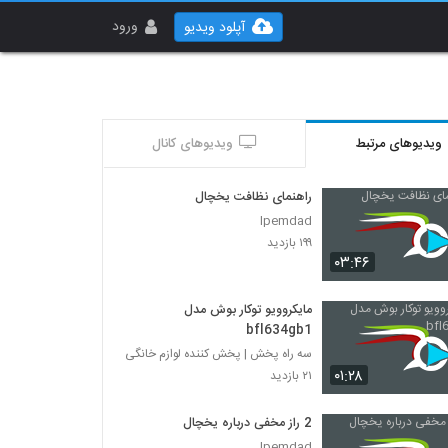
ورود
آپلود ویدیو
ویدیوهای مرتبط
ویدیوهای کانال
راهنمای نظافت یخچال
Ipemdad
۱۹۹ بازدید
۰۳:۴۶
مایکروویو توکار بوش مدل
bfl634gb1
سه راه پخش | پخش کننده لوازم خانگی
۰۱:۲۸
۲۱ بازدید
2 راز مخفی درباره یخچال
Ipemdad