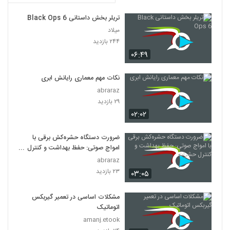
تریلر بخش داستانی Black Ops 6
میلاد
۲۴۴ بازدید
۰۶:۴۹
نکات مهم معماری رایانش ابری
abraraz
۲۹ بازدید
۰۲:۰۲
ضرورت دستگاه حشره‌کش برقی با
امواج صوتی: حفظ بهداشت و کنترل
حشرات
abraraz
۲۳ بازدید
۰۳:۰۵
مشکلات اساسی در تعمیر گیربکس
اتوماتیک
amanj.etook