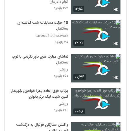
Episode 38 short cut
الهام دادرسان
۳۰۷ بازدید
۱۲:۱۵
HD
10 حرکت مسابقات شب گذشته ی
بسکتبال
tavoos2 adnetwork
۱۹۰ بازدید
۰۲:۲۱
HD
تماشای مهارت های باور نکردنی با توپ
بسکتبال
ورزشی
۲۵۰ بازدید
۰۰:۳۴
HD
پرتاب فوق‌ العاده زهرا خواجوی رکورددار
کلین شیت لیگ برتر بانوان
ورزشی
۲۹۶ بازدید
۰۰:۲۸
واکنش ستارگان فوتبال به درگذشت
کوبی برایانت