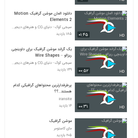
دانلود المان موشن گرافیک Motion
Elements 2
سیجی کوک - دنیای CG و هنرهای دیجیتال
۱۸۵ بازدید
۰۱:۴۵
HD
بک گراند موشن گرافیک برای داوینچی
ریزالو – Wire Shapes
سیجی کوک - دنیای CG و هنرهای دیجیتال
۱۴۹ بازدید
۰۰:۵۲
HD
پرطرفدارترین محتواهای گرافیکی کدام
هستند..؟؟
iransite
۱۶ بازدید
۰۰:۳۱
HD
موشن گرافیک
مای کاستومر
۲۰۵ بازدید