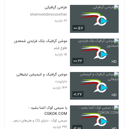
طراحی گرافیکی
shamseddinyousefian
۲۲ بازدید
۰۰:۵۷
موشن گرافیک بلک فرایدی شمعدون
طلوع فیلم
۱۵ بازدید
۰۰:۲۲
HD
موشن گرافیک و انیمیشن تبلیغاتی
مایاپینت
۱۴۳ بازدید
۰۱:۲۷
HD
با سیجی کوک آشنا بشید -
CGKOK.COM
سیجی کوک - دنیای CG و هنرهای دیجیتال
۲۹۶ بازدید
۰۱:۰۰
HD