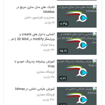
تکنیک های مدل سازی سریع در
3dsMax
معماری و دکوراسیون داخلی
۹۲ بازدید
۰۱:۳۵
آشنایی با ابزار های create و
ویرایشگر modify در 3D MAX | تم
میکر
پرشیا موزیک
۱۴۲ بازدید
۲۵:۱۹
آموزش پیشرفته رندرینگ خودرو با
Vray
فروشگاه معماری
۲۹۰ بازدید
۰۱:۲۱
آموزش طراحی داخلی در 3dmax
فروشگاه معماری
۴۷۲ بازدید