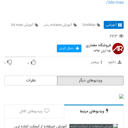
3ds-max/
آموزشی
3dsMax
آموزش octane رندر
آموزش 3d max
۲۶۳
فروشگاه معماری
دنبال کردن
۲۵ آبان ۱۳۹۷
دانلود
بیشتر
۱
۰
ویدیوهای دیگر
نظرات
ویدیوهای مرتبط
ویدیوهای کانال
آموزش استفاده از آبجکت آماده تری