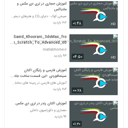
آموزش حجاری در تری دی مکس و
مادباکس
سیجی کوک - دنیای CG و هنرهای دیجیتال
۲۰۲ بازدید
۰۱:۴۸
HD
Saeid_Khoorani_3dsMax_fro
m_Scratch_To_Advanced_00
1
matlabhome.ir
۹۳ بازدید
۰۴:۵۰
HD
آموزش فارسی و رایگان اکتان
سینمافوردی -این قسمت:ساخت جاده
خیس
آموزش های فارسی در زمینه های مختلف طراحی
۲۰۶ بازدید
۰۰:۲۸
آموزش اکتان رندر در تری دی مکس
معماری و دکوراسیون داخلی
۹۷ بازدید
۰۱:۲۰