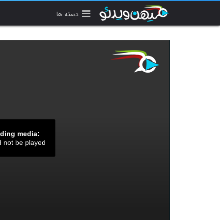
دسته ها
ading media:
d not be played