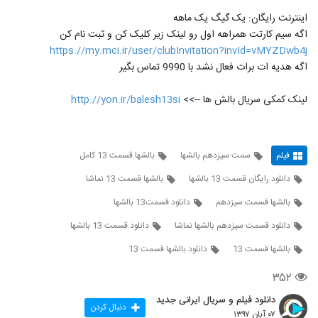
اینترنت رایگان: یک گیگ یک ماهه
اگه سیم کارتت همراهه اول رو لینک زیر کلیک کن و ثبت نام کن
https://my.mci.ir/user/clubInvitation?invId=vMYZDwb4j
اگه هدیه ات برات فعال نشد با 9990 تماس بگیر
لینک کمکی سریال بالش ها -->>
http://yon.ir/balesh13si
فیلم
سمت سیزدهم بالشها
بالشها قسمت 13 کامل
دانلود رایگان قسمت 13 بالشها
بالشها قسمت 13 نماشا
بالشها قسمت سیزدهم
دانلود قسمت13 بالشها
دانلود قسمت سیزدهم بالشها نماشا
دانلود قسمت 13 بالشها
بالشها قسمت 13
دانلود بالشها قسمت 13
۳۵۲
دانلود فیلم و سریال ایرانی جدید
دنبال کردن
۰۷ آبان ۱۳۹۷