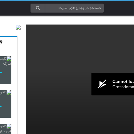
Cannot lo
Crossdomai