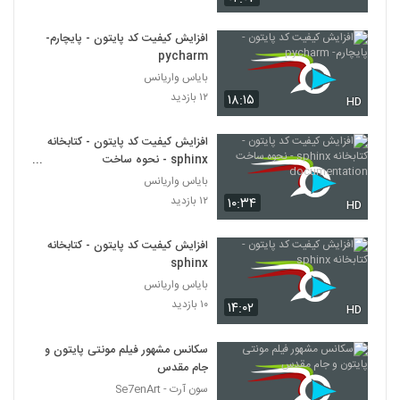
افزایش کیفیت کد پایتون - پایچارم-
pycharm
بایاس واریانس
۱۲ بازدید
۱۸:۱۵
HD
افزایش کیفیت کد پایتون - کتابخانه
sphinx - نحوه ساخت
documentation
بایاس واریانس
۱۲ بازدید
۱۰:۳۴
HD
افزایش کیفیت کد پایتون - کتابخانه
sphinx
بایاس واریانس
۱۰ بازدید
۱۴:۰۲
HD
سکانس مشهور فیلم مونتی پایتون و
جام مقدس
سون آرت - Se7enArt