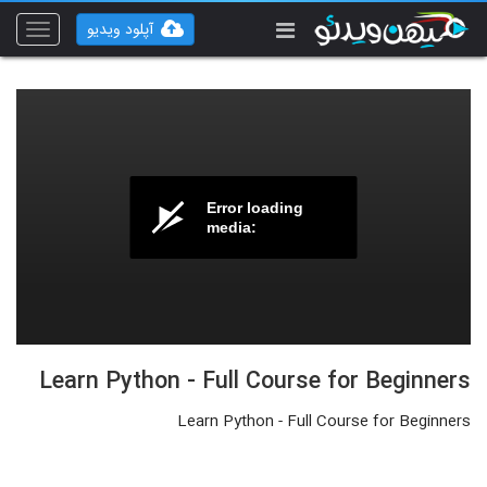
آپلود ویدیو
Toggle
vigation
Error loading
media:
Learn Python - Full Course for Beginners
Learn Python - Full Course for Beginners