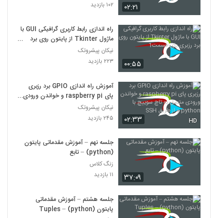
۱۰۲ بازدید
۰۲:۲۱
راه اندازی رابط کاربری گرافیکی GUI با
ماژول Tkinter از پایتون روی برد
رزبری پای-قسمت1
نیکان پیشروتک
۲۲۳ بازدید
۰۰:۵۵
آموزش راه اندازی GPIO برد رزبری
پای raspberry pi و خواندن ورودی
متصل به تاچ سوییچ با python و از
نیکان پیشروتک
طریق SSH
۲۴۵ بازدید
۰۲:۳۳
HD
جلسه نهم – آموزش مقدماتی پایتون
(python) – تابع
زنگ کلاس
۱۱ بازدید
۳۷:۰۹
جلسه هشتم – آموزش مقدماتی
پایتون (python) – Tuples