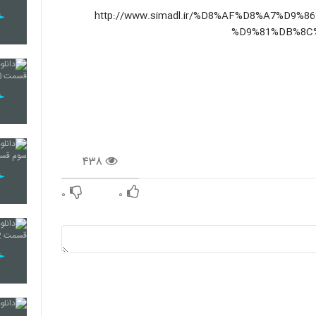
http://www.simadl.ir/%D8%AF%D8%A7%D9%86%D9%84%D9%88%D8%-
%D9%81%DB%8C
۴۳۸
۰
۰