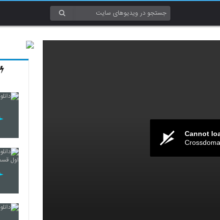
Cannot lo
Crossdomai