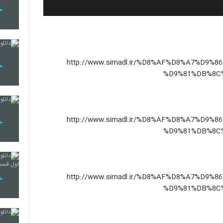
http://www.simadl.ir/%D8%AF%D8%A7%D9%86%D9%84%D9%88%D8%-
%D9%81%DB%8C
http://www.simadl.ir/%D8%AF%D8%A7%D9%86%D9%84%D9%88%D8%-
%D9%81%DB%8C
http://www.simadl.ir/%D8%AF%D8%A7%D9%86%D9%84%D9%88%D8%-
%D9%81%DB%8C