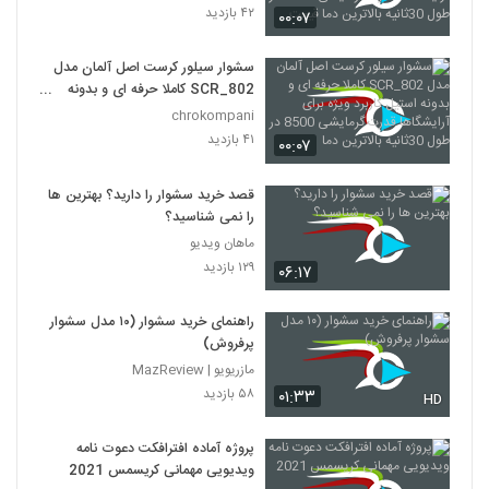
قدرت گرمایشی 8500 در طول
۴۲ بازدید
۰۰:۰۷
30ثانیه بالاترین دما قیمت
سشوار سیلور کرست اصل آلمان مدل
SCR_802 کاملا حرفه ای و بدونه
استیل کاربرد ویژه برای آرایشگاها
chrokompani
قدرت گرمایشی 8500 در طول
۴۱ بازدید
۰۰:۰۷
30ثانیه بالاترین دما
قصد خرید سشوار را دارید؟ بهترین ها
را نمی شناسید؟
ماهان ویدیو
۱۲۹ بازدید
۰۶:۱۷
راهنمای خرید سشوار (۱۰ مدل سشوار
پرفروش)
مازریویو | MazReview
۵۸ بازدید
۰۱:۳۳
HD
پروژه آماده افترافکت دعوت نامه
ویدیویی مهمانی کریسمس 2021