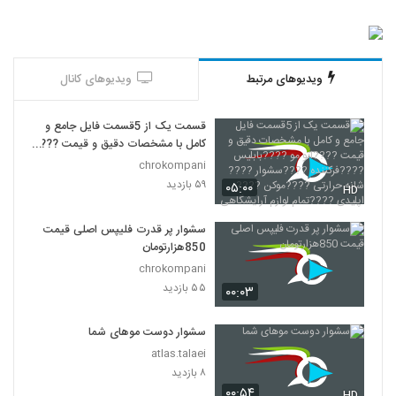
ویدیوهای مرتبط
ویدیوهای کانال
قسمت یک از 5قسمت فایل جامع و
کامل با مشخصات دقیق و قیمت ????
اتو مو ????بابلیس ????فرکننده
chrokompani
????سشوار ????شانه حرارتی ????
۵۹ بازدید
۰۵:۰۰
HD
موکن ????اپلیدی ????تمام لوازم
آرایشگاهی
سشوار پر قدرت فلیپس اصلی قیمت
850هزارتومان
chrokompani
۵۵ بازدید
۰۰:۰۳
سشوار دوست موهای شما
atlas.talaei
۸ بازدید
۰۰:۵۴
HD