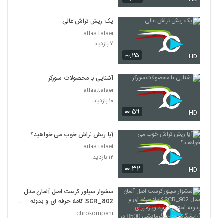
یک ریش تراش عالی
atlas.talaei
۷ بازدید
۰۰:۲۵
HD
آشنایی با محصولات سورکر
atlas.talaei
۱۰ بازدید
۰۰:۵۹
HD
آیا ریش تراش خوب می خواهید؟
atlas.talaei
۱۲ بازدید
۰۰:۳۲
HD
سشوار سیلور کرست اصل آلمان مدل
SCR_802 کاملا حرفه ای و بدونه
استیل کاربرد ویژه برای آرایشگاها
chrokompani