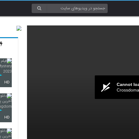
HD
Cannot lo
Crossdomai
HD