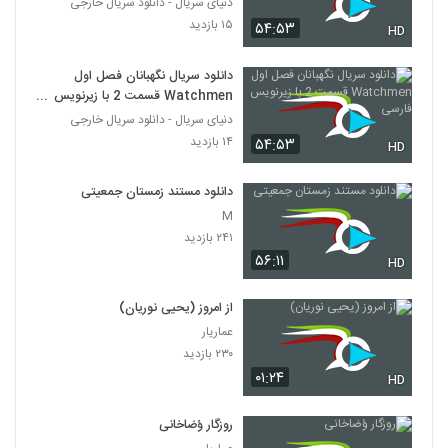
دنیای سریال - دانلود سریال خارجی
۱۵ بازدید
۵۴:۵۳
HD
دانلود سریال نگهبانان فصل اول
Watchmen قسمت 2 با زیرنویس
فارسی
دنیای سریال - دانلود سریال خارجی
۱۴ بازدید
۵۴:۵۳
HD
دانلود مستند زمستان جمعیتی
M
۲۴۱ بازدید
۵۶:۱۱
HD
از امروز (یحیی نوریان)
عماریار
۲۳۰ بازدید
۰۱:۲۴
HD
روزگار ؤضاخانی