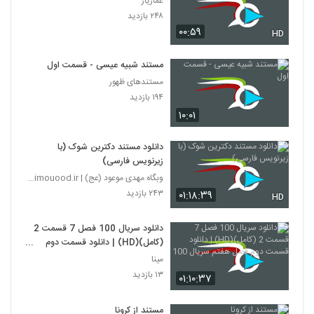
عماریار
۲۴۸ بازدید
۰۰:۵۹
HD
مستند شبیه عیسی - قسمت اول
مستندهای ظهور
۱۹۴ بازدید
۱۰:۰۱
دانلود مستند دکترین شوک (با
زیرنویس فارسی)
وبگاه مهدی موعود (عج) | mahdimouood.ir
۲۴۳ بازدید
۰۱:۱۸:۳۹
HD
دانلود سریال 100 فصل 7 قسمت 2
(کامل)(HD) | دانلود قسمت دوم
فصل هفتم سریال 100
مینا
۱۳ بازدید
۰۱:۱۰:۳۷
مستند از کرونا