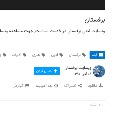
برفستان
وبسایت ادبی برفستان در خدمت شماست. جهت مشاهده وبسایت
فیلم
برفستان
ادبی
هنری
ادبیات
و
وبسایت برفستان
دنبال کردن
۰۶ آبان ۱۳۹۷
دانلود
اشتراک
بعدا میبینم
گزارش