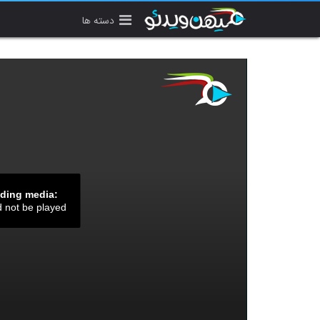
دسته ها
ading media:
d not be played