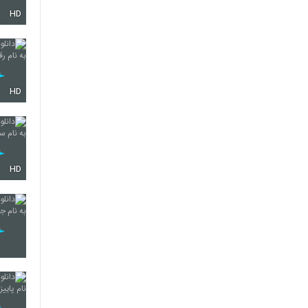
HD
2177
2178
HD
2179
HD
2180
2181
2182