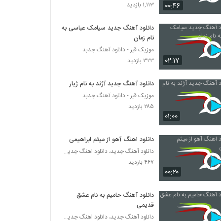
دانلود آهنگ شهرام ستاری آرامش (Shahram
۰۰:۴۶
۱,۱۱۳ بازدید
Sattari Aramesh)
۲۹۶ بازدید
دانلود آهنگ جدید سیامک عباسی به
نام زمان
شهرام نیک یار آهنگ تا همیشه (ورژن جدید)
موزیک قیر - دانلود آهنگ جدبد
۳۳۱ بازدید
۰۲:۱۷
۳۲۳ بازدید
Shahram Mirjalali Shegefta
دانلود آهنگ جدید آژند به نام ژیار
۲۸۸ بازدید
موزیک قیر - دانلود آهنگ جدبد
۲۸۵ بازدید
۰۱:۰۰
دانلود آهنگ شهرام معصومیان هنوزم عاشقم
۴۴۶ بازدید
دانلود اهنگ آهو از میثم ابراهیمی
دانلود آهنگ جدید، دانلود اهنگ جدید ایرانی
۴۶۷ بازدید
Shahrad Begoo To Ham Mesle Mani
۰۰:۲۰
۲۶۵ بازدید
دانلود آهنگ حامیم به نام عشق
Shahrad Eshghe Paeizi
قدیمی
۲۷۹ بازدید
دانلود آهنگ جدید، دانلود اهنگ جدید ایرانی