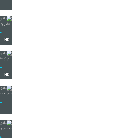
2172
HD
2173
2174
HD
2175
2176