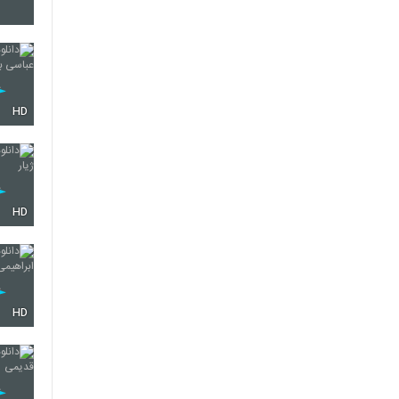
2166
2167
HD
2168
HD
2169
HD
2170
2171