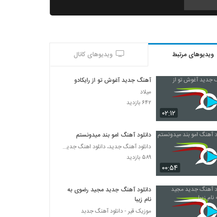
دانلود آهنگ خاتون از امیر موجودی
۳۹۲ بازدید
ویدیوهای مرتبط
ویدیوهای کانال
Shahryar Malek To Age Jam Bodi
۲۹۸ بازدید
آهنگ جدید آغوش تو از رایکادو
میلاد
آهنگ قایم موشک از شمیم(پاپ)
۶۴۲ بازدید
۳۲۶ بازدید
۰۲:۱۲
دانلود آهنگ امو بند میدونستم
آهنگ شهرام ستاری بنام ممنونتم
دانلود آهنگ جدید، دانلود اهنگ جدید ایرانی
۳۹۸ بازدید
۵۸۹ بازدید
۰۰:۵۴
دانلود آهنگ عشق تو از شهرام ستاری
دانلود آهنگ جدید مجید رضوی به
۳۸۲ بازدید
نام زیبا
موزیک قیر - دانلود آهنگ جدبد