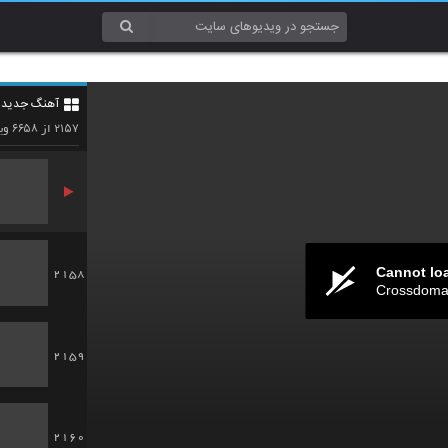
2155
آهنگ جدید 4
2156
۶۶۵۸
۲۱۵۷
از
وید
Cannot lo
2158
Crossdomai
2159
2160