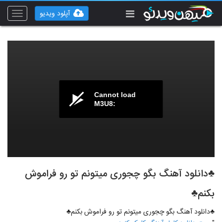
آپلود ویدیو
Toggle
vigation
Cannot load
M3U8:
♣دانلود آهنگ بگو چجوری میتونم تو رو فراموش
بکنم♣
♣دانلود آهنگ بگو چجوری میتونم تو رو فراموش بکنم♣