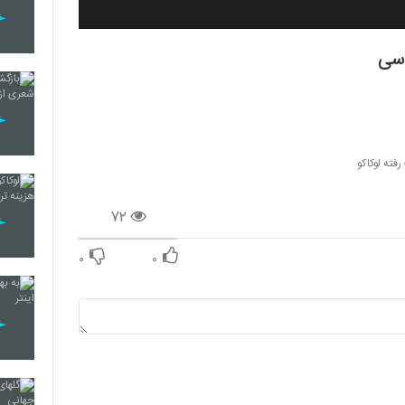
اسی
فته لوکاکو
۷۲
۰
۰