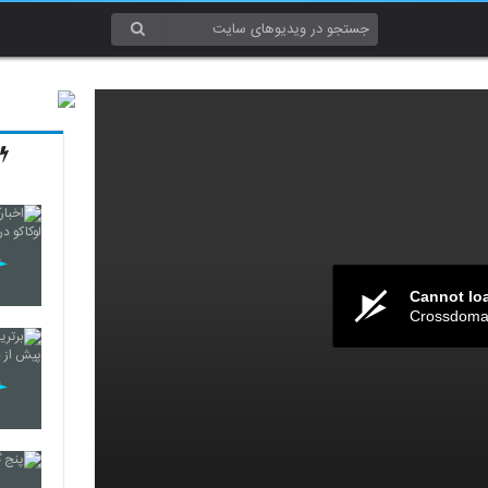
Cannot lo
Crossdomai