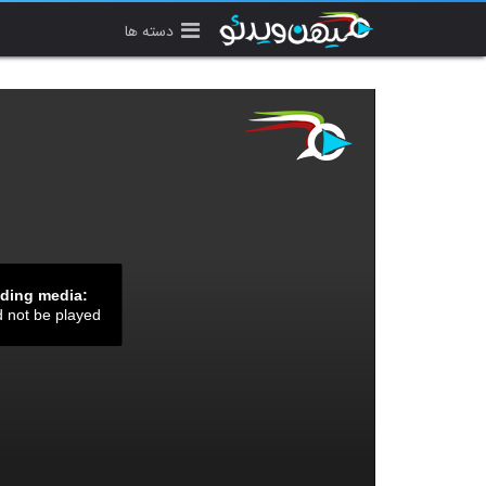
دسته ها
ading media:
d not be played