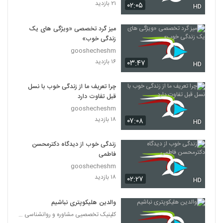
۲۱ بازدید
۰۲:۰۵
HD
میز گرد تخصصی «ویژگی های یک
زندگی خوب»
gooshecheshm
۱۶ بازدید
۰۳:۴۷
HD
چرا تعریف ما از زندگی خوب با نسل
قبل تفاوت دارد
gooshecheshm
۱۸ بازدید
۰۷:۰۸
HD
زندگی خوب از دیدگاه دکترمحسن
فاطمی
gooshecheshm
۱۸ بازدید
۰۲:۲۷
HD
والدین هلیکوپتری نباشیم
کلینیک تخصصیی مشاوره و روانشناسی خانواده ایرانی