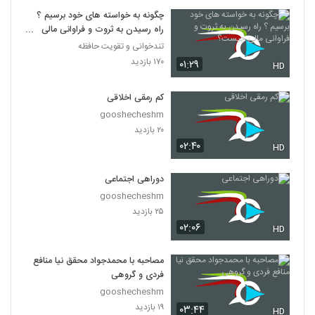
چگونه به خواسته های خود برسیم ؟
راه رسیدن به ثروت و فراوانی مالی
چیست؟
تندخوانی و تقویت حافظه
۱۷۰ بازدید
۰۱:۲۹
HD
کم رمقی اخلاقی
gooshecheshm
۲۰ بازدید
۰۲:۴۰
HD
دوراهی اجتماعی
gooshecheshm
۲۵ بازدید
۰۲:۰۶
HD
مصاحبه با محمدجواد محقق نیا منافع
فردی و گروهی
gooshecheshm
۱۹ بازدید
۰۳:۴۴
HD