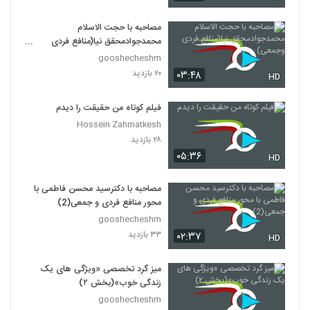
مصاحبه با حجت الاسلام
محمدجوادمحقق نیا(منافع فردی
وجمعی)
gooshecheshm
۲۰ بازدید
۰۳:۴۸
HD
فیلم کوتاه من حقیقت را دیدم
Hossein Zahmatkesh
۲۸ بازدید
۰۵:۳۶
HD
مصاحبه با دکترسید محسن فاطمی با
محور منافع فردی و جمعی(2)
gooshecheshm
۳۳ بازدید
۰۲:۳۷
HD
میز گرد تخصصی «ویژگی های یک
زندگی خوب»(بخش ۲)
gooshecheshm