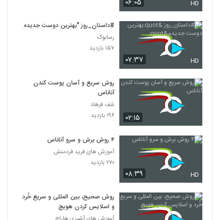
۰۶:۰۵
HD
#داستان_روز "بهترین دوست جدیدم"
رسابوک
۱۵۷ بازدید
۰۷:۳۷
HD
روش سریع و آسان پوست کندن
آناناس
شف فرهاد
۱۹۶ بازدید
۰۲:۱۵
۴ روش برش و سرو آناناس
آموزش های فرید فردمنش
۲۷۰ بازدید
۰۸:۳۹
HD
روش صحیح، بین المللی و سریع خُرد
و اسلایس کردن هویج
آموزش های آشپزی هاراج