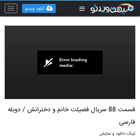
آپلود ویدیو
Toggle
vigation
Error loading
media:
قسمت 88 سریال فضیلت خانم و دخترانش / دوبله
فارسی
لینک دانلود و نمایش