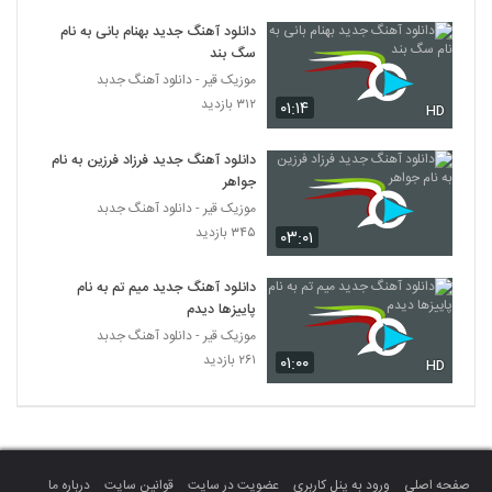
دانلود آهنگ جدید و زیبای ئاسو با نام کافه ی
دانلود آهنگ جدید بهنام بانی به نام
خاطرات
2136
سگ بند
۳۰۱ بازدید
موزیک قیر - دانلود آهنگ جدبد
دانلود آهنگ مهدی احمدوند من و تو (رمیکس
۳۱۲ بازدید
۰۱:۱۴
HD
2)
2137
۱,۴۰۱ بازدید
دانلود آهنگ جدید فرزاد فرزین به نام
جواهر
Ali Hyper Dokhtar Dahe Shasti
موزیک قیر - دانلود آهنگ جدبد
۵۴۲ بازدید
2138
۳۴۵ بازدید
۰۳:۰۱
دانلود آهنگ منصور اللهیاری چی بودم برات
دانلود آهنگ جدید میم تم به نام
۳۳۲ بازدید
2139
پاییزها دیدم
موزیک قیر - دانلود آهنگ جدبد
۲۶۱ بازدید
۰۱:۰۰
آهنگ پریزاد از مسعود گلباشی(پاپ)
HD
۳۸۷ بازدید
2140
دانلود آهنگ بمان از مهدی مطلق
۲۹۷ بازدید
2141
صفحه اصلی
ورود به پنل کاربری
عضویت در سایت
قوانین سایت
درباره ما