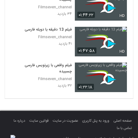
Filmseven_channel
۳۴ بازدید
۰۱:۴۴:۲۲
HD
فیلم 13 دقیقه با دوبله فارسی
Filmseven_channel
۴۱ بازدید
۰۱:۴۷:۵۸
HD
فیلم واقعی با زیرنویس فارسی
چسبیده
Filmseven_channel
۳۲ بازدید
۰۱:۲۲:۱۸
صفحه اصلی
ورود به پنل کاربری
عضویت در سایت
قوانین سایت
درباره ما
تماس با ما