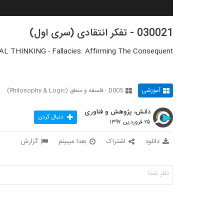
030021 - تفکر انتقادی (سری اول)
AL THINKING - Fallacies: Affirming The Consequent
آموزشی
D005 - فلسفه و منطق (Philosophy & Logic)
دانش، پژوهش و فناوری
دنبال کردن
۲۵ فروردین ۱۳۹۷
دانلود
اشتراک
بعدا میبینم
گزارش