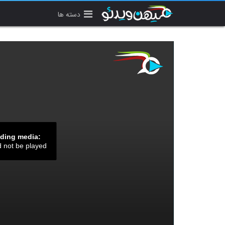
دسته ها
ading media:
d not be played