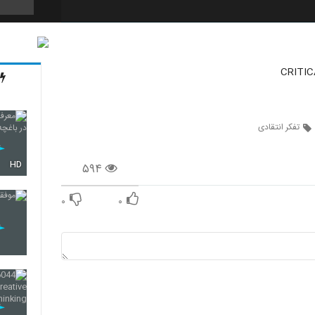
25
CRITIC
26
تفکر انتقادی
HD
۵۹۴
27
۰
۰
28
29