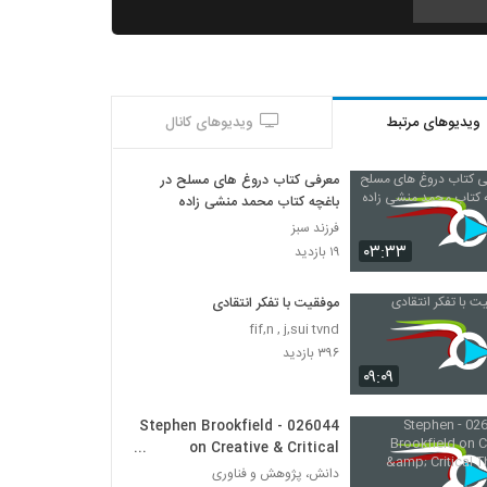
030025 - تفکر انتقادی (سری اول)
۴۸۸ بازدید
ویدیوهای مرتبط
ویدیوهای کانال
030026 - تفکر انتقادی (سری اول)
۵۶۳ بازدید
معرفی کتاب دروغ های مسلح در
باغچه کتاب محمد منشی زاده
030027 - تفکر انتقادی (سری اول)
فرزند سبز
۵۸۹ بازدید
۰۳:۳۳
۱۹ بازدید
موفقیت با تفکر انتقادی
030028 - تفکر انتقادی (سری اول)
fif,n , j,sui tvnd
۵۱۱ بازدید
۳۹۶ بازدید
۰۹:۰۹
030037 - نظریه انتخاب عقلانی
۶۷۸ بازدید
026044 - Stephen Brookfield
on Creative & Critical
Thinking
دانش، پژوهش و فناوری