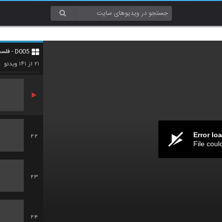
19
D005 - فلسفه و منطق (Philosophy & Logic)
20
۱۴۱
۲۱
از
ویدئو
Error lo
22
File coul
23
24