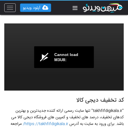
آپلود ویدیو
Toggle
vigation
Cannot load
M3U8:
کد تخفیف دیجی کالا
"takhfifdigikala.ir" تنها سایت رسمی ارائه کننده جدیدترین و بهترین
کدهای تخفیف، درصد های تخفیف و کمپین های فروشگاه دیجی کالا می
باشد. برای ورود به سایت به آدرس
https://takhfifdigikala.ir/
مراجعه