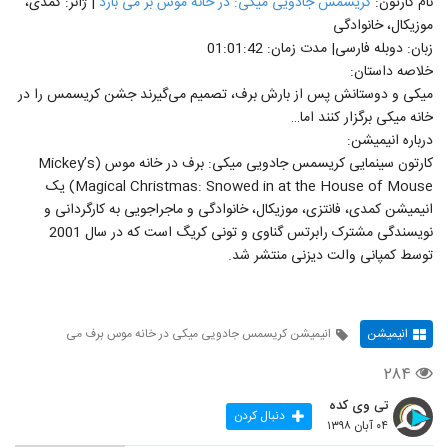
نام کارتون:
کریسمس جادویی میکی: در خانه موس بر می بارد
| ژانر: کمدی،
موزیکال، خانوادگی
زبان: دوبله فارسی| مدت زمان: 01:01:42
خلاصه داستان:
میکی و دوستانش پس از بارش برف، تصمیم می‌گیرند جشن کریسمس را در
خانه میکی برگزار کنند اما…
درباره انیمیشن:
کارتون سینمایی کریسمس جادویی میکی: برف در خانه موس (Mickey’s
Magical Christmas: Snowed in at the House of Mouse) یک
انیمیشن کمدی، فانتزی، موزیکال، خانوادگی و ماجراجویی به کارگردانی و
نویسندگی مشترک رابرتس گناوی و تونی کریگ است که در سال 2001
توسط کمپانی والت دیزنی منتشر شد.
انیمیشن
انیمیشن کریسمس جادویی میکی در خانه موس برف می
۲۸۴
تی وی کده
دنبال کردن
۰۴ آبان ۱۳۹۸