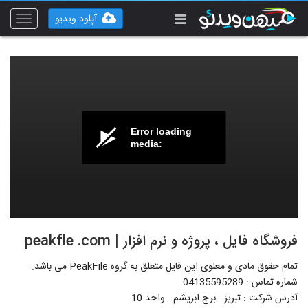
آپلود ویدیو
Toggle
vigation
Error loading
media:
فروشگاه فایل ، پروژه و نرم افزار | peakfle .com
تمام حقوق مادی و معنوی این فایل متعلق به گروه PeakFile می باشد.
شماره تماس : 04135595289
آدرس شرکت : تبریز - برج ابریشم - واحد 10