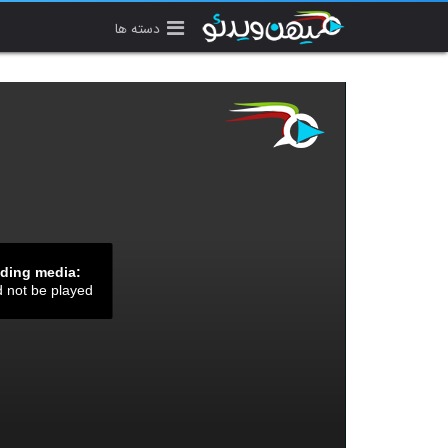
دسته ها
ading media:
d not be played