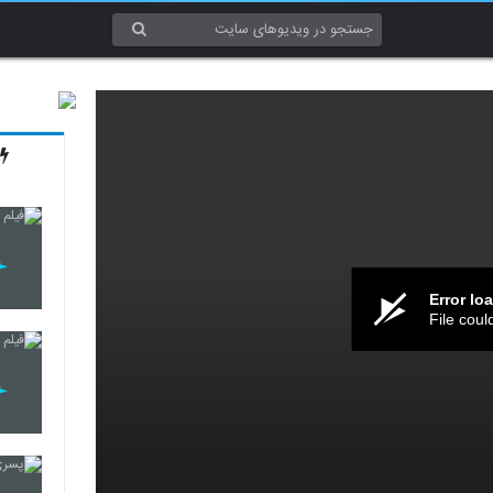
Error lo
File coul