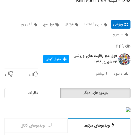
1398 - شبکه: Bein Sport USA
ورزشی
سری آ ایتالیا
فوتبال
فول مچ
آ اس رم
ساسولو
۶۴۹
فول مچ رقابت های ورزشی
دنبال کردن
۲۴ شهریور ۱۳۹۸
دانلود
بیشتر
۰
۰
ویدیوهای دیگر
نظرات
ویدیوهای مرتبط
ویدیوهای کانال