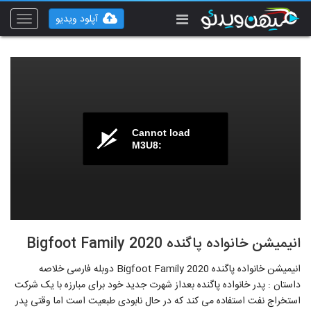
آپلود ویدیو
Toggle
vigation
Cannot load
M3U8:
انیمیشن خانواده پاگنده Bigfoot Family 2020
انیمیشن خانواده پاگنده Bigfoot Family 2020 دوبله فارسی خلاصه
داستان : پدر خانواده پاگنده بعداز شهرت جدید خود برای مبارزه با یک شرکت
استخراج نفت استفاده می کند که در حال نابودی طبعیت است اما وقتی پدر